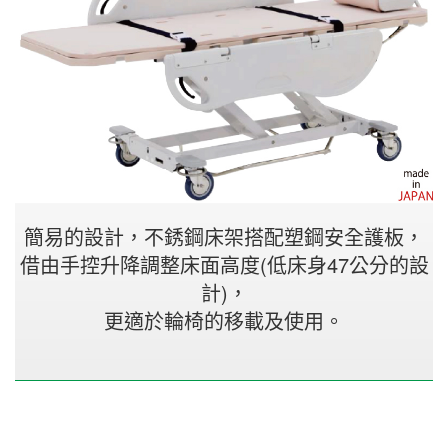
簡易的設計，不銹鋼床架搭配塑鋼安全護板，
借由手控升降調整床面高度(低床身47公分的設
計)，
更適於輪椅的移載及使用。